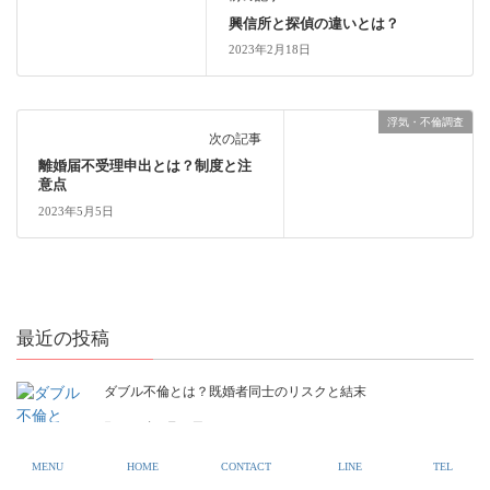
興信所と探偵の違いとは？
2023年2月18日
浮気・不倫調査
次の記事
離婚届不受理申出とは？制度と注
意点
2023年5月5日
最近の投稿
ダブル不倫とは？既婚者同士のリスクと結末
2023年7月23日
MENU
HOME
CONTACT
LINE
TEL