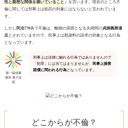
性と親密な関係を築いていること
」
を言います。現在のところ不
4.
不貞行為にはならない行為
倫に関しては刑事上は処罰の対象にはならないと言われていま
す。
4.1.
デート
しかし
民法770
条で不倫は、離婚の原因となる夫婦間の
貞操義務違
4.2.
キス
反
とされていますので、民事上は慰謝料の請求の対象となる行為
となっています。
5.
肉体関係があっても不貞行為とならないケースと
は？
刑事上は法律に触れる行為ではありませんので
「犯罪」には当てはまりませんが、
民事上損害
5.1.
強姦
賠償に問われる行為
となっています。
第一探偵事
務所 香川支
5.2.
客観的に夫婦関係が破綻している
部
6.
不貞行為を証明する方法
6.1.
肉体関係があったとされる証拠を探す
どこからが不倫？
6.2.
不貞行為を証明することは難しいので探偵に依