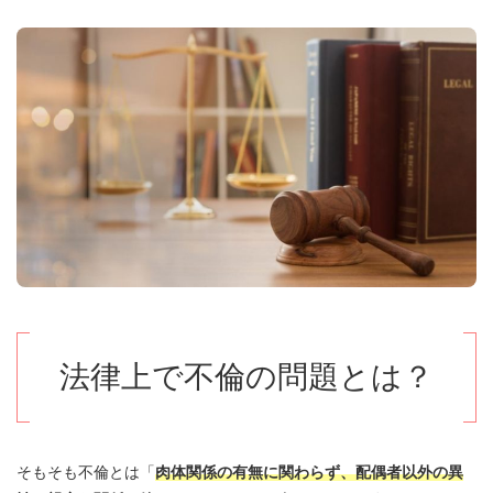
2.
どこからが不倫？
2.1.
法律上の不倫の定義
2.2.
「不貞行為」とは？
3.
不貞行為に該当する行為
3.1.
性行為
3.2.
口腔性交
3.3.
風俗などの性的サービスのお店
法律上で不倫の問題とは？
3.4.
下半身を触る
3.5.
その他性交渉に類似する行為
そもそも不倫とは「
肉体関係の有無に関わらず、配偶者以外の異