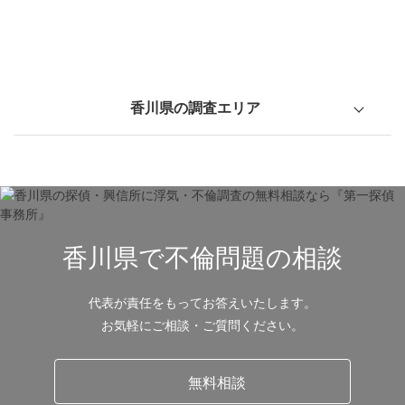
香川県の調査エリア
高松市
さぬき市
東かがわ市
三木町
小豆島町
土庄町
直島町
香川県で不倫問題の相談
代表が責任をもってお答えいたします。
丸亀市
坂出市
善通寺市
お気軽にご相談・ご質問ください。
綾川町
多度津町
まんのう町
無料相談
宇多津町
琴平町