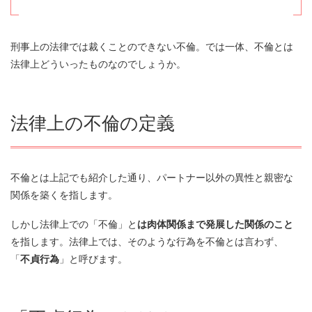
頼する
7.
不倫の訴えで可能な責任追及
刑事上の法律では裁くことのできない不倫。では一体、不倫とは
法律上どういったものなのでしょうか。
7.1.
不倫をした配偶者に慰謝料が請求できる
7.2.
不倫相手に慰謝料を請求できる
法律上の不倫の定義
7.3.
離婚することができる
不倫とは上記でも紹介した通り、パートナー以外の異性と親密な
7.4.
不貞行為と認められなくても離婚することがで
きる
関係を築くを指します。
しかし法律上での「不倫」と
は肉体関係まで発展した関係のこと
8.
不倫によって行われる裁判の流れ
を指します。法律上では、そのような行為を不倫とは言わず、
「
不貞行為
」と呼びます。
8.1.
不倫裁判の基本知識
8.2.
書面でのやり取りが一般的