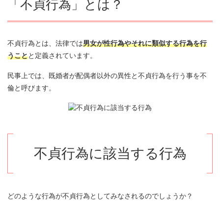
「不貞行為」とは？
8.3.
裁判所に和解を勧められる
8.4.
和解しない場合
不貞行為とは、法律では
男女が性行為やそれに類似する行為を行
うこと
と定義されています。
8.5.
判決の言い渡し
民事上では、既婚者が配偶者以外の異性と不貞行為を行う事を不
8.6.
不倫裁判を起こすメリット
倫と呼びます。
8.7.
不倫裁判を起こすデメリット
8.8.
事務所情報
不貞行為に該当する行為
どのような行為が不貞行為としてみなされるのでしょうか？