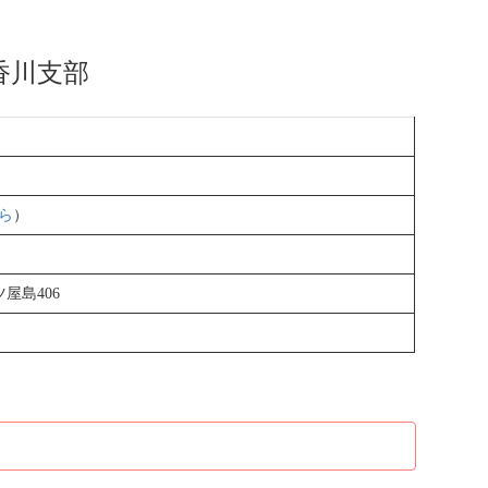
香川支部
ら
）
屋島406
）