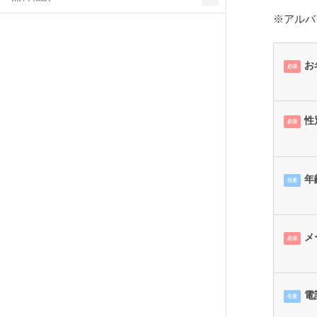
※アルバ
お
必須
性
必須
年
任意
メ
必須
電
任意