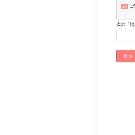
ご
必須
次の「地