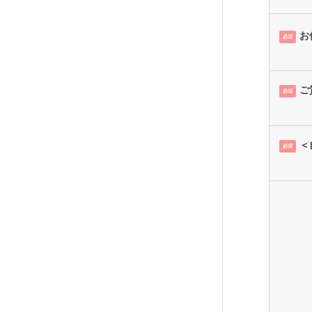
お
必須
ご
必須
＜
必須