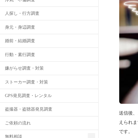
人探し・行方調査
身元・身辺調査
婚前・結婚調査
行動・素行調査
嫌がらせ調査・対策
ストーカー調査・対策
GPS発見調査・レンタル
盗撮器・盗聴器発見調査
送信後、
えられま
ご依頼の流れ
です。
無料相談